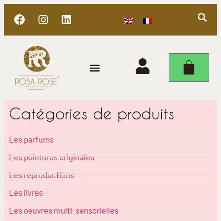
Catégories de produits
Les parfums
Les peintures originales
Les reproductions
Les livres
Les oeuvres multi-sensorielles