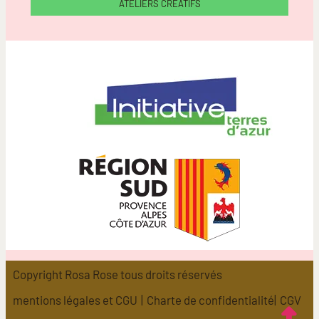
ATELIERS CRÉATIFS
Copyright Rosa Rose tous droits réservés
mentions légales et CGU
|
Charte de confidentialité
|
CGV