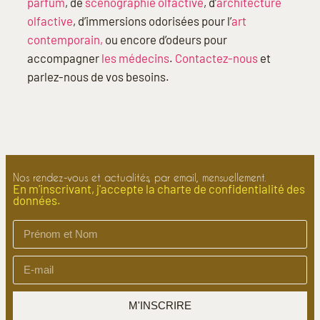
parfum
, de
scénographie olfactive
, d’
architecture
olfactive
, d’immersions odorisées pour l’
art
contemporain,
ou encore d’odeurs pour
accompagner
les médecins
.
Contactez-nous
et
parlez-nous de vos besoins.
Nos rendez-vous et actualités, par email, mensuellement.
En m'inscrivant, j'accepte la charte de confidentialité des
données.
M'INSCRIRE