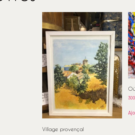
Où
300
Ajo
Village provençal