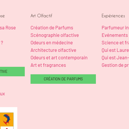
ose
Art Olfactif
Expériences
osa Rose
Création de Parfums
Parfumeur in
Scénographie olfactive
Evénements 
 ?
Odeurs en médecine
Science et f
Architecture olfactive
Qui est Laur
Odeurs et art contemporain
Qui est Jean
Art et fragrances
Gestion de pr
TIVE
CRÉATION DE PARFUMS
aux