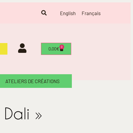
English
Français
0
0,00
€
ATELIERS DE CRÉATIONS
Dali »